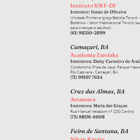
Instituto KWF-DF
Instrutor: Isaías de Oliveira
Unidade Primeira Igreja Batista Tororó -
Botânico - Setor Habitacional Tororó (au
para crianças e adultos)
(61) 98210-2899
Camaçari, BA
Academia Zandaka
Instrutora: Daisy Carneiro de Ara
Condomínio Praia de Jauá, Parque Nasc
Rio Capivara - Camaçari, BA
(71) 99107 7624
Cruz das Almas, BA
Assamaca
Instrutora: Maria das Graças
Rua Manuel Velaboim n° 200 Centro
(75) 98191-6008
Feira de Santana, BA
Nihon Karate