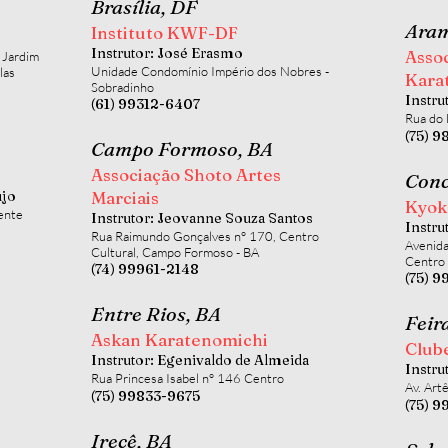
Brasília, DF
Aram
Instituto KWF-DF
Instrutor: José Erasmo
Asso
 Jardim
Unidade Condomínio Império dos Nobres -
las
Kara
Sobradinho
Instru
(61) 99312-6407
Rua do
(75) 9
Campo Formoso, BA
Associação Shoto Artes
Conc
újo
Marciais
Kyok
ente
Instrutor: Jeovanne Souza Santos
Instru
Rua Raimundo Gonçalves n° 170, Centro
Avenida
Cultural, Campo Formoso - BA
Centro
(74) 99961-2148
(75) 
Entre Rios, BA
Feir
Askan Karatenomichi
Club
Instrutor: Egenivaldo de Almeida
Instru
Rua Princesa Isabel n° 146 Centro
Av. Art
(75) 99833-9675
(75) 9
Irecê, BA