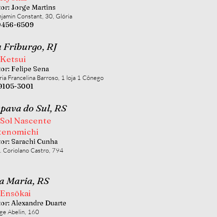
tor: Jorge Martins
jamin Constant, 30, Glória
99456-6509
 Friburgo, RJ
 Ketsui
tor: Felipe Sena
ia Francelina Barroso, 1 loja 1 Cônego
99105-3001
pava do Sul, RS
 Sol Nascente
tenomichi
tor: Sarachi Cunha
. Coriolano Castro, 794
a Maria, RS
 Ensōkai
tor: Alexandre Duarte
ge Abelin, 160