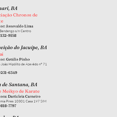
ari, BA
ciação Chronos de
te
tor: Josevaldo Lima
 Bendengo s/n Centro
8132-9158
eição do Jacuípe, BA
ai
tor: Getúlio Pinho
 João Hipólito de Azevêdo n° 71
99231-6349
a de Santana, BA
e Meikyo de Karate
tora: Darticleia Carneiro
êmia Pires 10301 Casa 197 SIM
9818-7797