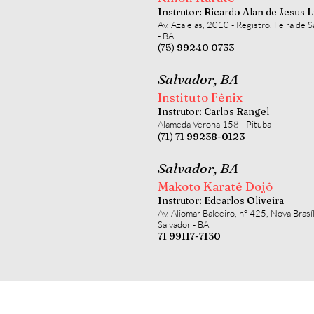
Instrutor: Ricardo Alan de Jesus 
Av. Azaleias, 2010 - Registro, Feira de 
- BA
(75) 99240 0733
Salvador, BA
Instituto Fênix
Instrutor: Carlos Rangel
Alameda Verona 158 - Pituba
(71) 71 99238-0123
Salvador, BA
Makoto Karatê Dojô
Instrutor: Edcarlos Oliveira
Av. Aliomar Baleeiro, n° 425, Nova Brasíl
Salvador - BA
71 99117-7130