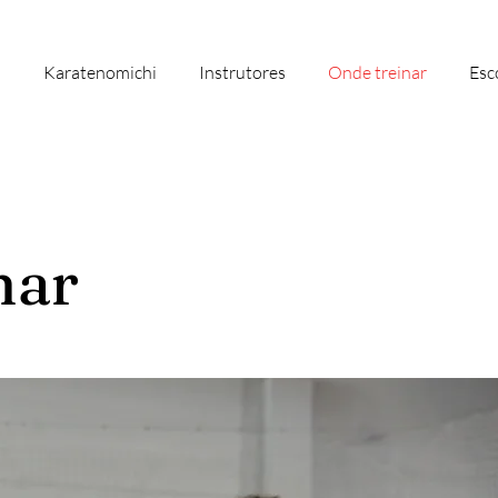
o
Karatenomichi
Instrutores
Onde treinar
Esc
nar