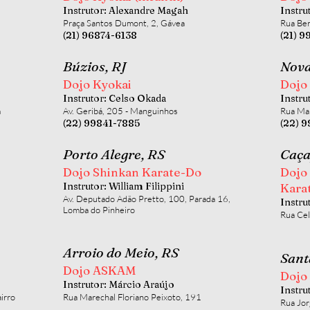
Instrutor: Alexandre Magah
Instru
Praça Santos Dumont, 2, Gávea
Rua Ben
(21) 96874-6138
(21) 
Búzios, RJ
Nova
Dojo Kyokai
Dojo
Instrutor: Celso Okada
Instru
m
Av. Geribá, 205 - Manguinhos
Rua Mar
(22) 99841-7885
(22) 
Porto Alegre, RS
Caça
Dojo Shinkan Karate-Do
Dojo
Instrutor: William Filippini
Kara
Av. Deputado Adão Pretto, 100, Parada 16,
Instru
Lomba do Pinheiro
Rua Cel
Arroio do Meio, RS
Sant
Dojo ASKAM
Dojo
Instrutor: Márcio Araújo
Instru
irro
Rua Marechal Floriano Peixoto, 191
Rua Jor