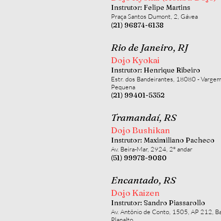
Instrutor: Felipe Martins
Praça Santos Dumont, 2, Gávea
(21) 96874-6138
Rio de Janeiro, RJ
Dojo Kyokai
Instrutor: Henrique Ribeiro
Estr. dos Bandeirantes, 18080 - Varge
Pequena
(21) 99401-5352
Tramandaí, RS
Dojo Bushikan
Instrutor: Maximiliano Pacheco
Av. Beira-Mar, 2924, 2º andar
(51) 99978-9080
Encantado, RS
Dojo Kaizen
Instrutor: Sandro Piassarollo
Av. Antônio de Conto, 1505, AP 212, Ba
Planalto