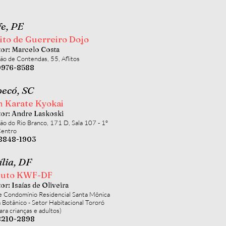
fe, PE
ito de Guerreiro Dojo
tor: Marcelo Costa
ão de Contendas, 55, Aflitos
99976-8588
ecó, SC
n Karate Kyokai
tor: Andre Laskoski
ão do Rio Branco, 171 D, Sala 107 - 1º
Centro
98848-1903
ília, DF
ituto KWF-DF
tor: Isaías de Oliveira
 Condomínio Residencial Santa Mônica
m Botânico - Setor Habitacional Tororó
ara crianças e adultos)
98210-2898