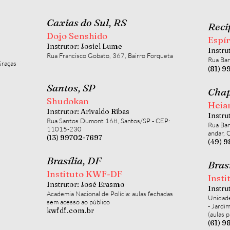
Caxias do Sul, RS
Reci
Dojo Senshido
Espír
Instrutor: Josiel Lume
Instru
Rua Francisco Gobato, 367, Bairro Forqueta
Rua Bar
Graças
(81) 
Santos, SP
Chap
Shudokan
Heia
Instrutor: Arivaldo Ribas
Instru
Rua Santos Dumont 168, Santos/SP - CEP:
Rua Bar
11015-230
andar, 
(13) 99702-7697
(49) 
Brasília, DF
Bras
Instituto KWF-DF
Inst
Instrutor: José Erasmo
Instru
Academia Nacional de Polícia: aulas fechadas
Unidade
sem acesso ao público
- Jardi
kwfdf.com.br
(aulas p
(61) 