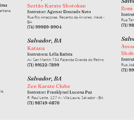
Salv
Lima
Sertão Karate Shotokan
Bom 
Santana
Instrutor: Agenor Dourado Neto
Instru
Rua Rio Amazonas. Recanto da Árvores, Irecê -
Rua Ter
BA
(71) 
(74) 99989-8904
Salv
Salvador, BA
Asso
Katana
Shob
Instrutora: Lélia Batista
Instru
Av. San Martin 734 Fazenda Grande do Retiro
(71) 99122-7899
Rua Joã
(71) 9
Salvador, BA
Zen Karate Clube
ia,
Instrutor: Franklynei Lucena Paz
R. Raul Leite, 127 A - Vila Laura, Salvador - BA
(71) 98749-6870