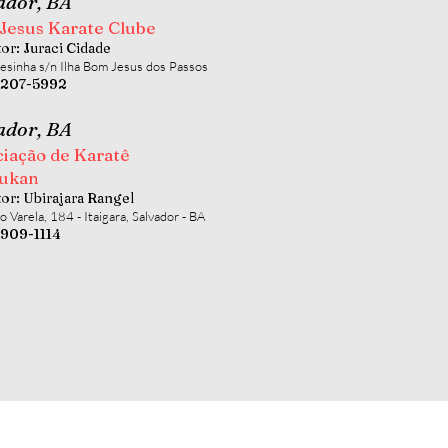
ador, BA
Jesus Karate Clube
tor: Juraci Cidade
esinha s/n Ilha Bom Jesus dos Passos
98207-5992
ador, BA
ciação de Karatê
ukan
tor: Ubirajara Rangel
o Varela, 184 - Itaigara, Salvador - BA
9909-1114