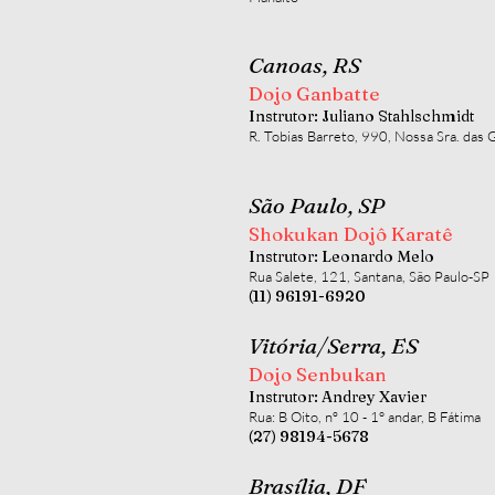
Canoas, RS
Dojo Ganbatte
Instrutor: Juliano Stahlschmidt
R. Tobias Barreto, 990, Nossa Sra. das 
São Paulo, SP
Shokukan Dojô Karatê
Instrutor: Leonardo Melo
Rua Salete, 121, Santana, São Paulo-SP
(11) 96191-6920
Vitória/Serra, ES
Dojo Senbukan
Instrutor: Andrey Xavier
Rua: B Oito, nº 10 - 1° andar, B Fátima
(27) 98194-5678
Brasília, DF